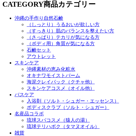
CATEGORY
商品カテゴリー
沖縄の手作り自然石鹸
（しっとり）うるおいが欲しい方
（すっきり）肌のバランスを整えたい方
（さっぱり）テカリが気になる方
（ボディ用）角質が気になる方
石鹸セット
アウトレット
スキンケア
沖縄素材の恵み化粧水
オキナワモイストバーム
海泥クレイパック（クチャ他）
スキンケアコスメ（オイル他）
バスケア
入浴剤（ソルト・シュガー・エッセンス）
ボディスクラブ（ソルト・シュガー）
名産品コラボ
琉球スパコスメ（猿人の湯）
琉球テリハボク（タマヌオイル）
雑貨