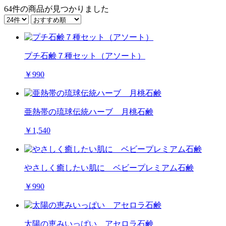
64件
の商品が見つかりました
プチ石鹸７種セット（アソート）
￥990
亜熱帯の琉球伝統ハーブ 月桃石鹸
￥1,540
やさしく癒したい肌に ベビープレミアム石鹸
￥990
太陽の恵みいっぱい アセロラ石鹸