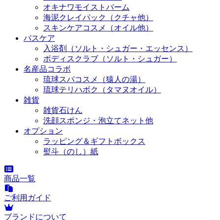
オキナワモイストバーム
海泥クレイパック（クチャ他）
スキンケアコスメ（オイル他）
バスケア
入浴剤（ソルト・シュガー・エッセンス）
ボディスクラブ（ソルト・シュガー）
名産品コラボ
琉球スパコスメ（猿人の湯）
琉球テリハボク（タマヌオイル）
雑貨
雑貨石けん
洗顔スポンジ・泡立てネット他
オプション
ラッピング＆ギフトボックス
熨斗（のし）紙
商品一覧
ご利用ガイド
ブランドについて