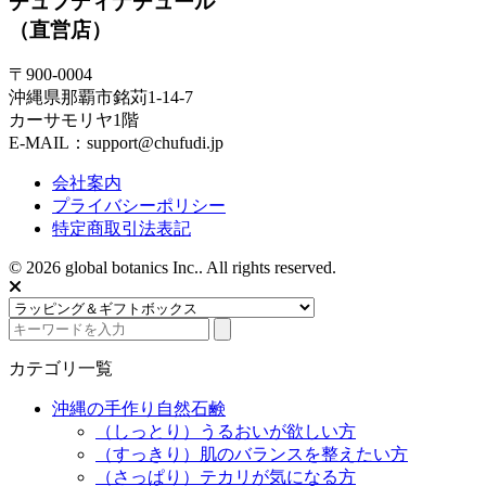
チュフディナチュール
（直営店）
〒900-0004
沖縄県那覇市銘苅1-14-7
カーサモリヤ1階
E-MAIL：support@chufudi.jp
会社案内
プライバシーポリシー
特定商取引法表記
© 2026 global botanics Inc.. All rights reserved.
カテゴリ一覧
沖縄の手作り自然石鹸
（しっとり）うるおいが欲しい方
（すっきり）肌のバランスを整えたい方
（さっぱり）テカリが気になる方