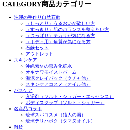
CATEGORY
商品カテゴリー
沖縄の手作り自然石鹸
（しっとり）うるおいが欲しい方
（すっきり）肌のバランスを整えたい方
（さっぱり）テカリが気になる方
（ボディ用）角質が気になる方
石鹸セット
アウトレット
スキンケア
沖縄素材の恵み化粧水
オキナワモイストバーム
海泥クレイパック（クチャ他）
スキンケアコスメ（オイル他）
バスケア
入浴剤（ソルト・シュガー・エッセンス）
ボディスクラブ（ソルト・シュガー）
名産品コラボ
琉球スパコスメ（猿人の湯）
琉球テリハボク（タマヌオイル）
雑貨