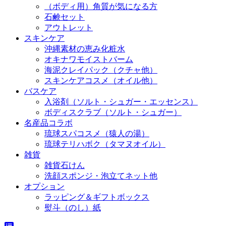
（ボディ用）角質が気になる方
石鹸セット
アウトレット
スキンケア
沖縄素材の恵み化粧水
オキナワモイストバーム
海泥クレイパック（クチャ他）
スキンケアコスメ（オイル他）
バスケア
入浴剤（ソルト・シュガー・エッセンス）
ボディスクラブ（ソルト・シュガー）
名産品コラボ
琉球スパコスメ（猿人の湯）
琉球テリハボク（タマヌオイル）
雑貨
雑貨石けん
洗顔スポンジ・泡立てネット他
オプション
ラッピング＆ギフトボックス
熨斗（のし）紙