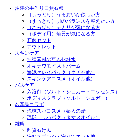
沖縄の手作り自然石鹸
（しっとり）うるおいが欲しい方
（すっきり）肌のバランスを整えたい方
（さっぱり）テカリが気になる方
（ボディ用）角質が気になる方
石鹸セット
アウトレット
スキンケア
沖縄素材の恵み化粧水
オキナワモイストバーム
海泥クレイパック（クチャ他）
スキンケアコスメ（オイル他）
バスケア
入浴剤（ソルト・シュガー・エッセンス）
ボディスクラブ（ソルト・シュガー）
名産品コラボ
琉球スパコスメ（猿人の湯）
琉球テリハボク（タマヌオイル）
雑貨
雑貨石けん
洗顔スポンジ・泡立てネット他