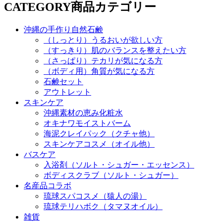
CATEGORY
商品カテゴリー
沖縄の手作り自然石鹸
（しっとり）うるおいが欲しい方
（すっきり）肌のバランスを整えたい方
（さっぱり）テカリが気になる方
（ボディ用）角質が気になる方
石鹸セット
アウトレット
スキンケア
沖縄素材の恵み化粧水
オキナワモイストバーム
海泥クレイパック（クチャ他）
スキンケアコスメ（オイル他）
バスケア
入浴剤（ソルト・シュガー・エッセンス）
ボディスクラブ（ソルト・シュガー）
名産品コラボ
琉球スパコスメ（猿人の湯）
琉球テリハボク（タマヌオイル）
雑貨