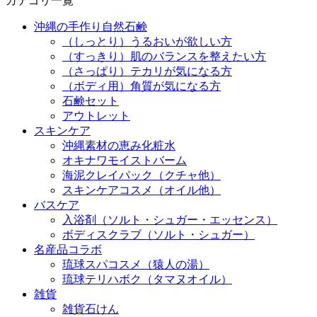
カテゴリ一覧
沖縄の手作り自然石鹸
（しっとり）うるおいが欲しい方
（すっきり）肌のバランスを整えたい方
（さっぱり）テカリが気になる方
（ボディ用）角質が気になる方
石鹸セット
アウトレット
スキンケア
沖縄素材の恵み化粧水
オキナワモイストバーム
海泥クレイパック（クチャ他）
スキンケアコスメ（オイル他）
バスケア
入浴剤（ソルト・シュガー・エッセンス）
ボディスクラブ（ソルト・シュガー）
名産品コラボ
琉球スパコスメ（猿人の湯）
琉球テリハボク（タマヌオイル）
雑貨
雑貨石けん