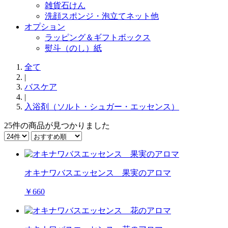
雑貨石けん
洗顔スポンジ・泡立てネット他
オプション
ラッピング＆ギフトボックス
熨斗（のし）紙
全て
|
バスケア
|
入浴剤（ソルト・シュガー・エッセンス）
25件
の商品が見つかりました
オキナワバスエッセンス 果実のアロマ
￥660