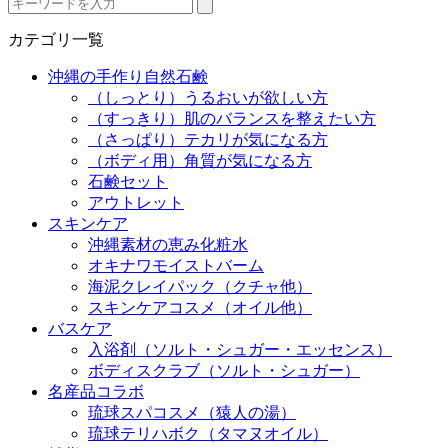
カテゴリ一覧
沖縄の手作り自然石鹸
（しっとり）うるおいが欲しい方
（すっきり）肌のバランスを整えたい方
（さっぱり）テカリが気になる方
（ボディ用）角質が気になる方
石鹸セット
アウトレット
スキンケア
沖縄素材の恵み化粧水
オキナワモイストバーム
海泥クレイパック（クチャ他）
スキンケアコスメ（オイル他）
バスケア
入浴剤（ソルト・シュガー・エッセンス）
ボディスクラブ（ソルト・シュガー）
名産品コラボ
琉球スパコスメ（猿人の湯）
琉球テリハボク（タマヌオイル）