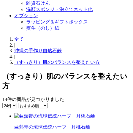
雑貨石けん
洗顔スポンジ・泡立てネット他
オプション
ラッピング＆ギフトボックス
熨斗（のし）紙
全て
|
沖縄の手作り自然石鹸
|
（すっきり）肌のバランスを整えたい方
（すっきり）肌のバランスを整えたい
方
14件
の商品が見つかりました
亜熱帯の琉球伝統ハーブ 月桃石鹸