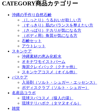
CATEGORY
商品カテゴリー
沖縄の手作り自然石鹸
（しっとり）うるおいが欲しい方
（すっきり）肌のバランスを整えたい方
（さっぱり）テカリが気になる方
（ボディ用）角質が気になる方
石鹸セット
アウトレット
スキンケア
沖縄素材の恵み化粧水
オキナワモイストバーム
海泥クレイパック（クチャ他）
スキンケアコスメ（オイル他）
バスケア
入浴剤（ソルト・シュガー・エッセンス）
ボディスクラブ（ソルト・シュガー）
名産品コラボ
琉球スパコスメ（猿人の湯）
琉球テリハボク（タマヌオイル）
雑貨