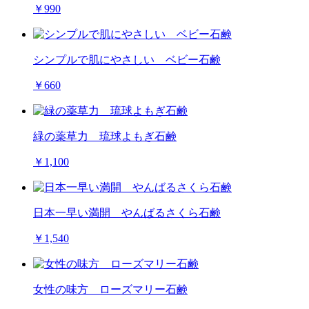
￥990
シンプルで肌にやさしい ベビー石鹸
￥660
緑の薬草力 琉球よもぎ石鹸
￥1,100
日本一早い満開 やんばるさくら石鹸
￥1,540
女性の味方 ローズマリー石鹸