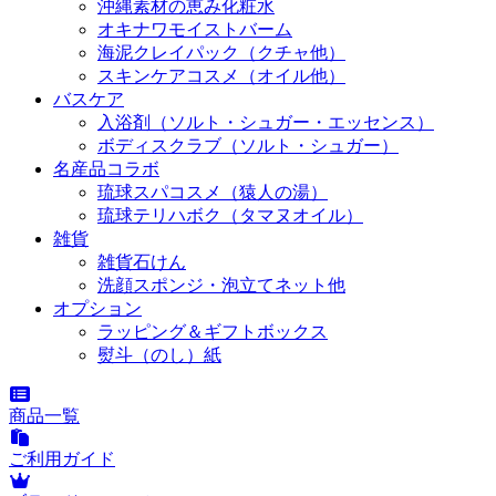
沖縄素材の恵み化粧水
オキナワモイストバーム
海泥クレイパック（クチャ他）
スキンケアコスメ（オイル他）
バスケア
入浴剤（ソルト・シュガー・エッセンス）
ボディスクラブ（ソルト・シュガー）
名産品コラボ
琉球スパコスメ（猿人の湯）
琉球テリハボク（タマヌオイル）
雑貨
雑貨石けん
洗顔スポンジ・泡立てネット他
オプション
ラッピング＆ギフトボックス
熨斗（のし）紙
商品一覧
ご利用ガイド