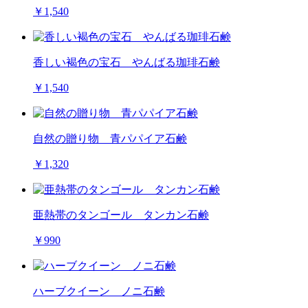
￥1,540
香しい褐色の宝石 やんばる珈琲石鹸
￥1,540
自然の贈り物 青パパイア石鹸
￥1,320
亜熱帯のタンゴール タンカン石鹸
￥990
ハーブクイーン ノニ石鹸