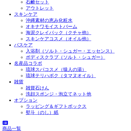
石鹸セット
アウトレット
スキンケア
沖縄素材の恵み化粧水
オキナワモイストバーム
海泥クレイパック（クチャ他）
スキンケアコスメ（オイル他）
バスケア
入浴剤（ソルト・シュガー・エッセンス）
ボディスクラブ（ソルト・シュガー）
名産品コラボ
琉球スパコスメ（猿人の湯）
琉球テリハボク（タマヌオイル）
雑貨
雑貨石けん
洗顔スポンジ・泡立てネット他
オプション
ラッピング＆ギフトボックス
熨斗（のし）紙
商品一覧