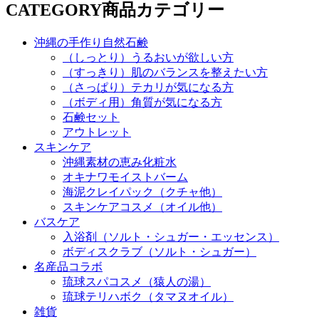
CATEGORY
商品カテゴリー
沖縄の手作り自然石鹸
（しっとり）うるおいが欲しい方
（すっきり）肌のバランスを整えたい方
（さっぱり）テカリが気になる方
（ボディ用）角質が気になる方
石鹸セット
アウトレット
スキンケア
沖縄素材の恵み化粧水
オキナワモイストバーム
海泥クレイパック（クチャ他）
スキンケアコスメ（オイル他）
バスケア
入浴剤（ソルト・シュガー・エッセンス）
ボディスクラブ（ソルト・シュガー）
名産品コラボ
琉球スパコスメ（猿人の湯）
琉球テリハボク（タマヌオイル）
雑貨