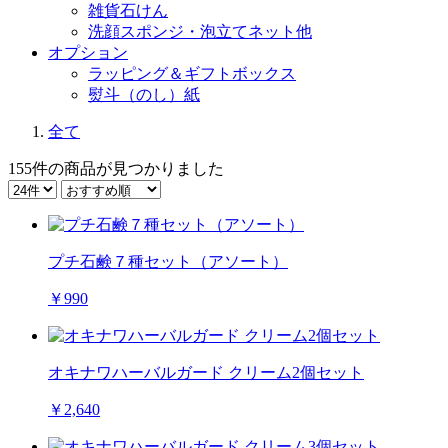
雑貨石けん
洗顔スポンジ・泡立てネット他
オプション
ラッピング＆ギフトボックス
熨斗（のし）紙
全て
155件
の商品が見つかりました
プチ石鹸７種セット（アソート）
￥990
オキナワハーバルガード クリーム2個セット
￥2,640