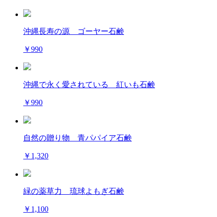
沖縄長寿の源 ゴーヤー石鹸
￥990
沖縄で永く愛されている 紅いも石鹸
￥990
自然の贈り物 青パパイア石鹸
￥1,320
緑の薬草力 琉球よもぎ石鹸
￥1,100