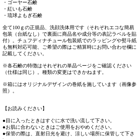
・ゴーヤー石鹸
・紅いも石鹸
・琉球よもぎ石鹸
全て100ｇの正規品、洗顔洗体用です（それぞれエコな簡易
包装（台紙なし）で裏面に商品名や成分等の表記ラベルを貼
付）。チュフディナチュール包装紙でのラッピングや熨斗紙
も無料対応可能、ご希望の際はご精算時にお問い合わせ欄に
記載してください。
※各石鹸の特徴はそれぞれの単品ページをご確認ください
（仕様は同じ）。種類の変更はできかねます。
※箱にはオリジナルデザインの巻紙を施しています（画像参
照）。
【お読みください】
●目に入ったときはすぐに水で洗い流して下さい。
●お肌に合わないときはご使用をおやめください。
●保管の際は、直射日光を避け、涼しい場所に保管して下さ