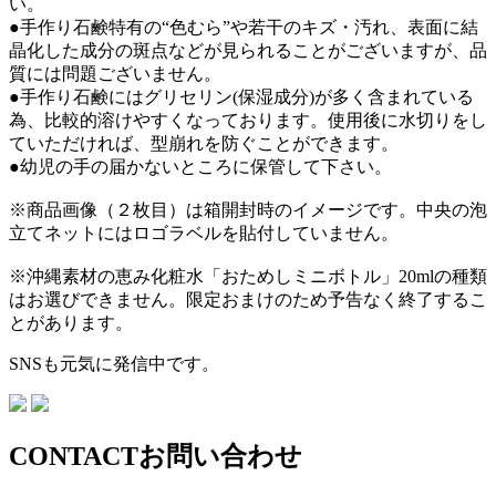
い。
●手作り石鹸特有の“色むら”や若干のキズ・汚れ、表面に結
晶化した成分の斑点などが見られることがございますが、品
質には問題ございません。
●手作り石鹸にはグリセリン(保湿成分)が多く含まれている
為、比較的溶けやすくなっております。使用後に水切りをし
ていただければ、型崩れを防ぐことができます。
●幼児の手の届かないところに保管して下さい。
※商品画像（２枚目）は箱開封時のイメージです。中央の泡
立てネットにはロゴラベルを貼付していません。
※沖縄素材の恵み化粧水「おためしミニボトル」20mlの種類
はお選びできません。限定おまけのため予告なく終了するこ
とがあります。
SNSも元気に発信中です。
CONTACT
お問い合わせ