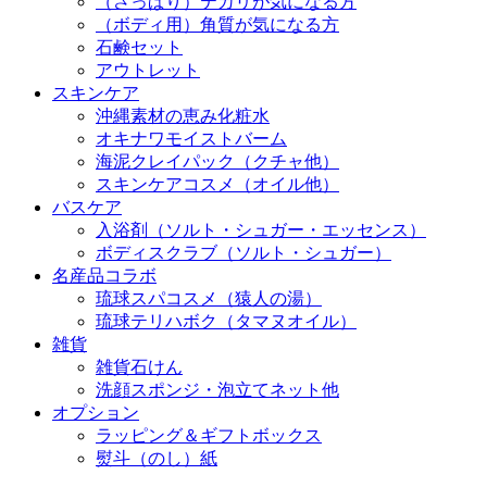
（さっぱり）テカリが気になる方
（ボディ用）角質が気になる方
石鹸セット
アウトレット
スキンケア
沖縄素材の恵み化粧水
オキナワモイストバーム
海泥クレイパック（クチャ他）
スキンケアコスメ（オイル他）
バスケア
入浴剤（ソルト・シュガー・エッセンス）
ボディスクラブ（ソルト・シュガー）
名産品コラボ
琉球スパコスメ（猿人の湯）
琉球テリハボク（タマヌオイル）
雑貨
雑貨石けん
洗顔スポンジ・泡立てネット他
オプション
ラッピング＆ギフトボックス
熨斗（のし）紙