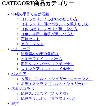
CATEGORY
商品カテゴリー
沖縄の手作り自然石鹸
（しっとり）うるおいが欲しい方
（すっきり）肌のバランスを整えたい方
（さっぱり）テカリが気になる方
（ボディ用）角質が気になる方
石鹸セット
アウトレット
スキンケア
沖縄素材の恵み化粧水
オキナワモイストバーム
海泥クレイパック（クチャ他）
スキンケアコスメ（オイル他）
バスケア
入浴剤（ソルト・シュガー・エッセンス）
ボディスクラブ（ソルト・シュガー）
名産品コラボ
琉球スパコスメ（猿人の湯）
琉球テリハボク（タマヌオイル）
雑貨