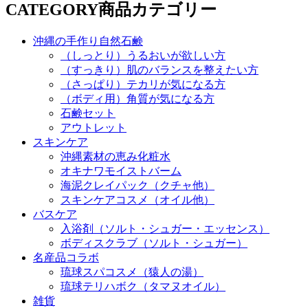
CATEGORY
商品カテゴリー
沖縄の手作り自然石鹸
（しっとり）うるおいが欲しい方
（すっきり）肌のバランスを整えたい方
（さっぱり）テカリが気になる方
（ボディ用）角質が気になる方
石鹸セット
アウトレット
スキンケア
沖縄素材の恵み化粧水
オキナワモイストバーム
海泥クレイパック（クチャ他）
スキンケアコスメ（オイル他）
バスケア
入浴剤（ソルト・シュガー・エッセンス）
ボディスクラブ（ソルト・シュガー）
名産品コラボ
琉球スパコスメ（猿人の湯）
琉球テリハボク（タマヌオイル）
雑貨