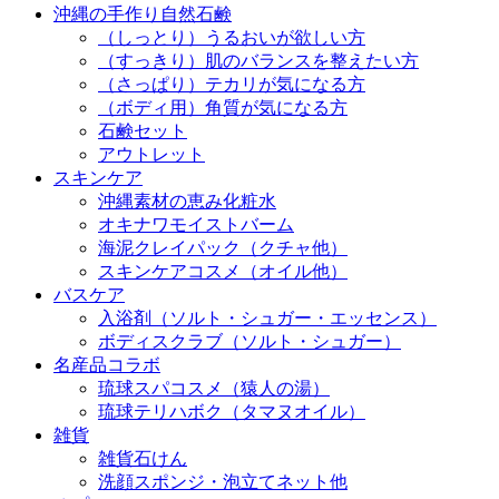
沖縄の手作り自然石鹸
（しっとり）うるおいが欲しい方
（すっきり）肌のバランスを整えたい方
（さっぱり）テカリが気になる方
（ボディ用）角質が気になる方
石鹸セット
アウトレット
スキンケア
沖縄素材の恵み化粧水
オキナワモイストバーム
海泥クレイパック（クチャ他）
スキンケアコスメ（オイル他）
バスケア
入浴剤（ソルト・シュガー・エッセンス）
ボディスクラブ（ソルト・シュガー）
名産品コラボ
琉球スパコスメ（猿人の湯）
琉球テリハボク（タマヌオイル）
雑貨
雑貨石けん
洗顔スポンジ・泡立てネット他