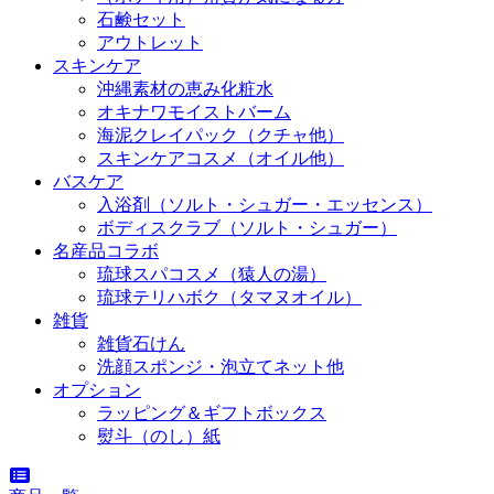
石鹸セット
アウトレット
スキンケア
沖縄素材の恵み化粧水
オキナワモイストバーム
海泥クレイパック（クチャ他）
スキンケアコスメ（オイル他）
バスケア
入浴剤（ソルト・シュガー・エッセンス）
ボディスクラブ（ソルト・シュガー）
名産品コラボ
琉球スパコスメ（猿人の湯）
琉球テリハボク（タマヌオイル）
雑貨
雑貨石けん
洗顔スポンジ・泡立てネット他
オプション
ラッピング＆ギフトボックス
熨斗（のし）紙