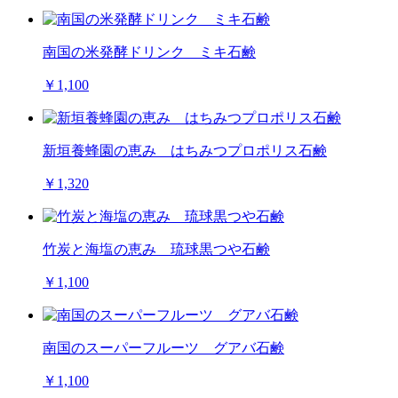
南国の米発酵ドリンク ミキ石鹸
￥1,100
新垣養蜂園の恵み はちみつプロポリス石鹸
￥1,320
竹炭と海塩の恵み 琉球黒つや石鹸
￥1,100
南国のスーパーフルーツ グアバ石鹸
￥1,100