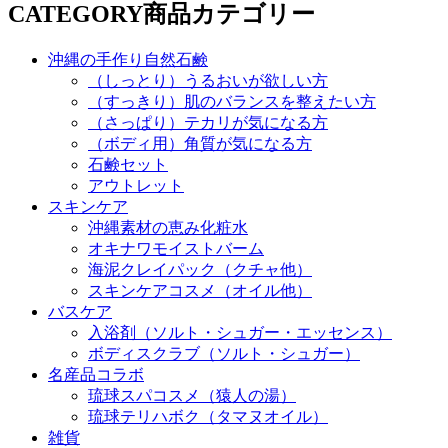
CATEGORY
商品カテゴリー
沖縄の手作り自然石鹸
（しっとり）うるおいが欲しい方
（すっきり）肌のバランスを整えたい方
（さっぱり）テカリが気になる方
（ボディ用）角質が気になる方
石鹸セット
アウトレット
スキンケア
沖縄素材の恵み化粧水
オキナワモイストバーム
海泥クレイパック（クチャ他）
スキンケアコスメ（オイル他）
バスケア
入浴剤（ソルト・シュガー・エッセンス）
ボディスクラブ（ソルト・シュガー）
名産品コラボ
琉球スパコスメ（猿人の湯）
琉球テリハボク（タマヌオイル）
雑貨