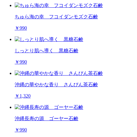
ちゅら海の幸 フコイダンモズク石鹸
￥990
しっとり肌へ導く 黒糖石鹸
￥990
沖縄の華やかな香り さんぴん茶石鹸
￥1,320
沖縄長寿の源 ゴーヤー石鹸
￥990