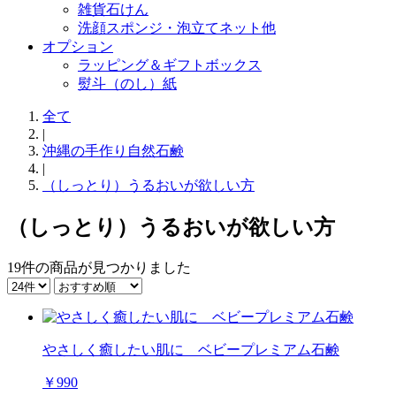
雑貨石けん
洗顔スポンジ・泡立てネット他
オプション
ラッピング＆ギフトボックス
熨斗（のし）紙
全て
|
沖縄の手作り自然石鹸
|
（しっとり）うるおいが欲しい方
（しっとり）うるおいが欲しい方
19件
の商品が見つかりました
やさしく癒したい肌に ベビープレミアム石鹸
￥990