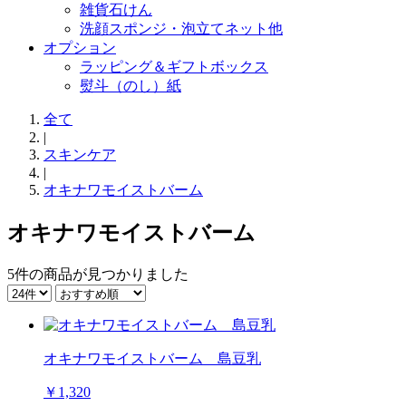
雑貨石けん
洗顔スポンジ・泡立てネット他
オプション
ラッピング＆ギフトボックス
熨斗（のし）紙
全て
|
スキンケア
|
オキナワモイストバーム
オキナワモイストバーム
5件
の商品が見つかりました
オキナワモイストバーム 島豆乳
￥1,320