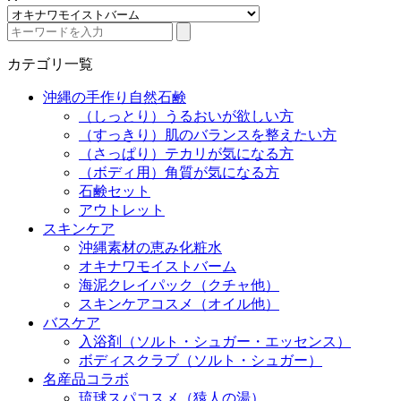
カテゴリ一覧
沖縄の手作り自然石鹸
（しっとり）うるおいが欲しい方
（すっきり）肌のバランスを整えたい方
（さっぱり）テカリが気になる方
（ボディ用）角質が気になる方
石鹸セット
アウトレット
スキンケア
沖縄素材の恵み化粧水
オキナワモイストバーム
海泥クレイパック（クチャ他）
スキンケアコスメ（オイル他）
バスケア
入浴剤（ソルト・シュガー・エッセンス）
ボディスクラブ（ソルト・シュガー）
名産品コラボ
琉球スパコスメ（猿人の湯）