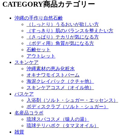
CATEGORY
商品カテゴリー
沖縄の手作り自然石鹸
（しっとり）うるおいが欲しい方
（すっきり）肌のバランスを整えたい方
（さっぱり）テカリが気になる方
（ボディ用）角質が気になる方
石鹸セット
アウトレット
スキンケア
沖縄素材の恵み化粧水
オキナワモイストバーム
海泥クレイパック（クチャ他）
スキンケアコスメ（オイル他）
バスケア
入浴剤（ソルト・シュガー・エッセンス）
ボディスクラブ（ソルト・シュガー）
名産品コラボ
琉球スパコスメ（猿人の湯）
琉球テリハボク（タマヌオイル）
雑貨