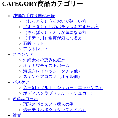
CATEGORY
商品カテゴリー
沖縄の手作り自然石鹸
（しっとり）うるおいが欲しい方
（すっきり）肌のバランスを整えたい方
（さっぱり）テカリが気になる方
（ボディ用）角質が気になる方
石鹸セット
アウトレット
スキンケア
沖縄素材の恵み化粧水
オキナワモイストバーム
海泥クレイパック（クチャ他）
スキンケアコスメ（オイル他）
バスケア
入浴剤（ソルト・シュガー・エッセンス）
ボディスクラブ（ソルト・シュガー）
名産品コラボ
琉球スパコスメ（猿人の湯）
琉球テリハボク（タマヌオイル）
雑貨