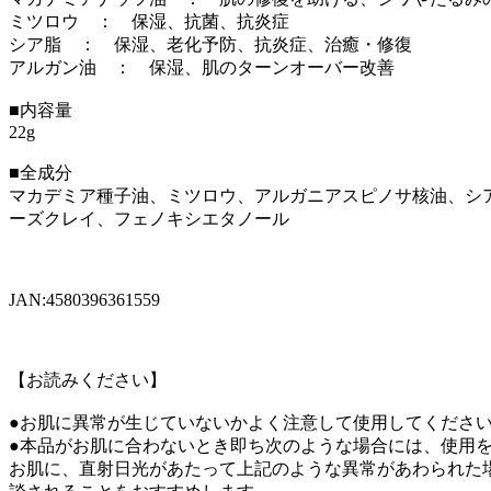
ミツロウ ： 保湿、抗菌、抗炎症
シア脂 ： 保湿、老化予防、抗炎症、治癒・修復
アルガン油 ： 保湿、肌のターンオーバー改善
■内容量
22g
■全成分
マカデミア種子油、ミツロウ、アルガニアスピノサ核油、シ
ーズクレイ、フェノキシエタノール
JAN:4580396361559
【お読みください】
●お肌に異常が生じていないかよく注意して使用してくださ
●本品がお肌に合わないとき即ち次のような場合には、使用を
お肌に、直射日光があたって上記のような異常があわられた