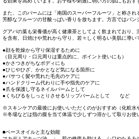
る効果を高めています。お子様や刺激に弱い方の肌にもおす
また、このバームには「南国のスーパーフルーツ」と称され
芳醇なフルーツの甘酸っぱい香りを放ちます。方言ではバン
グアバの葉も栄養価が高く健康茶としてよく飲まれており、
を含有。日焼けや荒れから守り、若々しく明るい美肌に導い
●顔を乾燥から守り保湿するために
（目元周り・口元周りは重点的に、ポイント使いにも）
●かさつきがちなボディにも
●ひじやひざ、かかとなど気になる箇所に
●パサつく髪や荒れた毛先のケアに
●ハンドクリーム代わりに手や指先のケアに
●爪を保護し守るネイルバームとして
●くちびるをしっとりさせるリップバームとして など
※スキンケアの最後にお使いいただくのがおすすめ（化粧水
※冬場などは指の腹を当て体温で少しずつ溶かして取りお使
■ベースオイルと主な効能
マカデミアナッツ油 ： 肌の修復を助ける、シワやたるみ