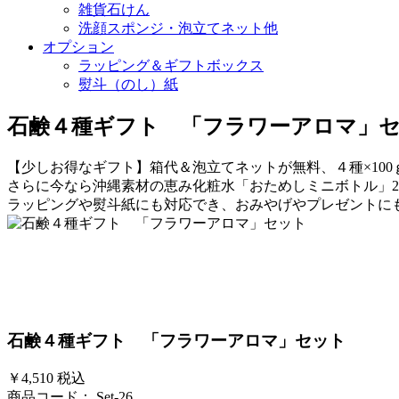
雑貨石けん
洗顔スポンジ・泡立てネット他
オプション
ラッピング＆ギフトボックス
熨斗（のし）紙
石鹸４種ギフト 「フラワーアロマ」
【少しお得なギフト】箱代＆泡立てネットが無料、４種×100
さらに今なら沖縄素材の恵み化粧水「おためしミニボトル」2
ラッピングや熨斗紙にも対応でき、おみやげやプレゼントに
石鹸４種ギフト 「フラワーアロマ」セット
￥4,510
税込
商品コード：
Set-26