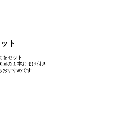
セット
ｇをセット
0mlの１本おまけ付き
もおすすめです