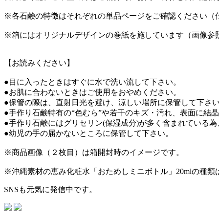
※各石鹸の特徴はそれぞれの単品ページをご確認ください（
※箱にはオリジナルデザインの巻紙を施しています（画像参
【お読みください】
●目に入ったときはすぐに水で洗い流して下さい。
●お肌に合わないときはご使用をおやめください。
●保管の際は、直射日光を避け、涼しい場所に保管して下さ
●手作り石鹸特有の“色むら”や若干のキズ・汚れ、表面に結
●手作り石鹸にはグリセリン(保湿成分)が多く含まれている
●幼児の手の届かないところに保管して下さい。
※商品画像（２枚目）は箱開封時のイメージです。
※沖縄素材の恵み化粧水「おためしミニボトル」20mlの種
SNSも元気に発信中です。