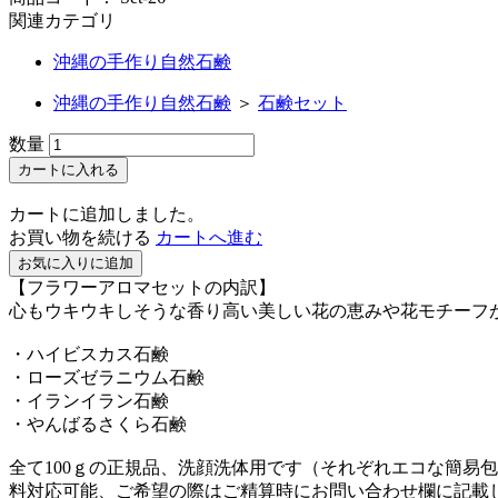
関連カテゴリ
沖縄の手作り自然石鹸
沖縄の手作り自然石鹸
＞
石鹸セット
数量
カートに入れる
カートに追加しました。
お買い物を続ける
カートへ進む
お気に入りに追加
【フラワーアロマセットの内訳】
心もウキウキしそうな香り高い美しい花の恵みや花モチーフ
・ハイビスカス石鹸
・ローズゼラニウム石鹸
・イランイラン石鹸
・やんばるさくら石鹸
全て100ｇの正規品、洗顔洗体用です（それぞれエコな簡易
料対応可能、ご希望の際はご精算時にお問い合わせ欄に記載