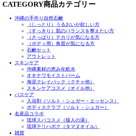
CATEGORY
商品カテゴリー
沖縄の手作り自然石鹸
（しっとり）うるおいが欲しい方
（すっきり）肌のバランスを整えたい方
（さっぱり）テカリが気になる方
（ボディ用）角質が気になる方
石鹸セット
アウトレット
スキンケア
沖縄素材の恵み化粧水
オキナワモイストバーム
海泥クレイパック（クチャ他）
スキンケアコスメ（オイル他）
バスケア
入浴剤（ソルト・シュガー・エッセンス）
ボディスクラブ（ソルト・シュガー）
名産品コラボ
琉球スパコスメ（猿人の湯）
琉球テリハボク（タマヌオイル）
雑貨