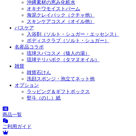
沖縄素材の恵み化粧水
オキナワモイストバーム
海泥クレイパック（クチャ他）
スキンケアコスメ（オイル他）
バスケア
入浴剤（ソルト・シュガー・エッセンス）
ボディスクラブ（ソルト・シュガー）
名産品コラボ
琉球スパコスメ（猿人の湯）
琉球テリハボク（タマヌオイル）
雑貨
雑貨石けん
洗顔スポンジ・泡立てネット他
オプション
ラッピング＆ギフトボックス
熨斗（のし）紙
商品一覧
ご利用ガイド