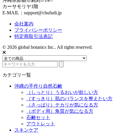
沖縄県那覇市銘苅1-14-7
カーサモリヤ1階
E-MAIL：support@chufudi.jp
会社案内
プライバシーポリシー
特定商取引法表記
© 2026 global botanics Inc.. All rights reserved.
カテゴリ一覧
沖縄の手作り自然石鹸
（しっとり）うるおいが欲しい方
（すっきり）肌のバランスを整えたい方
（さっぱり）テカリが気になる方
（ボディ用）角質が気になる方
石鹸セット
アウトレット
スキンケア