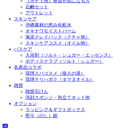
（ボディ用）角質が気になる方
石鹸セット
アウトレット
スキンケア
沖縄素材の恵み化粧水
オキナワモイストバーム
海泥クレイパック（クチャ他）
スキンケアコスメ（オイル他）
バスケア
入浴剤（ソルト・シュガー・エッセンス）
ボディスクラブ（ソルト・シュガー）
名産品コラボ
琉球スパコスメ（猿人の湯）
琉球テリハボク（タマヌオイル）
雑貨
雑貨石けん
洗顔スポンジ・泡立てネット他
オプション
ラッピング＆ギフトボックス
熨斗（のし）紙