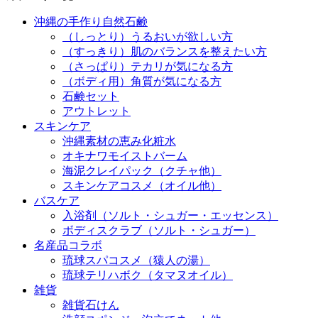
沖縄の手作り自然石鹸
（しっとり）うるおいが欲しい方
（すっきり）肌のバランスを整えたい方
（さっぱり）テカリが気になる方
（ボディ用）角質が気になる方
石鹸セット
アウトレット
スキンケア
沖縄素材の恵み化粧水
オキナワモイストバーム
海泥クレイパック（クチャ他）
スキンケアコスメ（オイル他）
バスケア
入浴剤（ソルト・シュガー・エッセンス）
ボディスクラブ（ソルト・シュガー）
名産品コラボ
琉球スパコスメ（猿人の湯）
琉球テリハボク（タマヌオイル）
雑貨
雑貨石けん