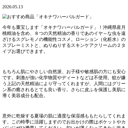
2026.05.13
今年も重宝します「オキナワハーバルガード」！沖縄県産月
桃精油を含め、８つの天然精油の香りであのイヤ～な虫を遠
ざけるスグレモノの機能性コスメ。ローション（化粧水）の
スプレーミストと、ぬりぬりするスキンケアクリームの２タ
イプお選びできます。
もちろん肌にやさしい自然派、お子様や敏感肌の方にも安心
です。刺激が強い化学物質やディートなどは不使用。蚊が嫌
う上記の天然精油により守ってくれますが、人間にはグリー
ン系の癒されるとても良い香り。さらに皮ふを保護し美肌に
導く美容成分も配合。
意外に乾燥する夏場の肌に適度な保湿感ももたらしてくれま
す。この時季に活躍しますのでお出かけの際はポケットやカ
バンにぜひ携帯してください。匂いが薄くなってきたら吹き