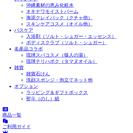
沖縄素材の恵み化粧水
オキナワモイストバーム
海泥クレイパック（クチャ他）
スキンケアコスメ（オイル他）
バスケア
入浴剤（ソルト・シュガー・エッセンス）
ボディスクラブ（ソルト・シュガー）
名産品コラボ
琉球スパコスメ（猿人の湯）
琉球テリハボク（タマヌオイル）
雑貨
雑貨石けん
洗顔スポンジ・泡立てネット他
オプション
ラッピング＆ギフトボックス
熨斗（のし）紙
商品一覧
ご利用ガイド