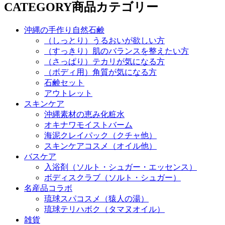
CATEGORY
商品カテゴリー
沖縄の手作り自然石鹸
（しっとり）うるおいが欲しい方
（すっきり）肌のバランスを整えたい方
（さっぱり）テカリが気になる方
（ボディ用）角質が気になる方
石鹸セット
アウトレット
スキンケア
沖縄素材の恵み化粧水
オキナワモイストバーム
海泥クレイパック（クチャ他）
スキンケアコスメ（オイル他）
バスケア
入浴剤（ソルト・シュガー・エッセンス）
ボディスクラブ（ソルト・シュガー）
名産品コラボ
琉球スパコスメ（猿人の湯）
琉球テリハボク（タマヌオイル）
雑貨